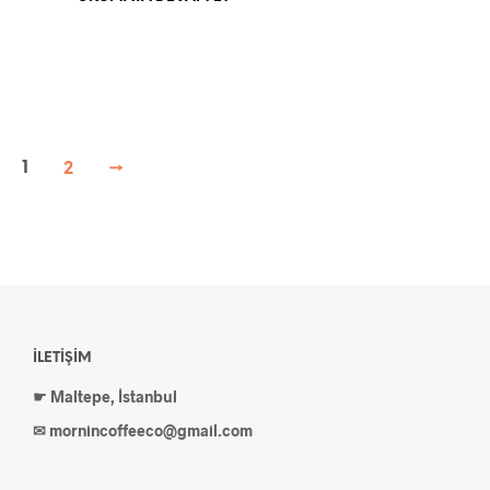
1
2
→
İLETIŞIM
☛ Maltepe,
İstanbul
✉ mornincoffeeco@gmail.com